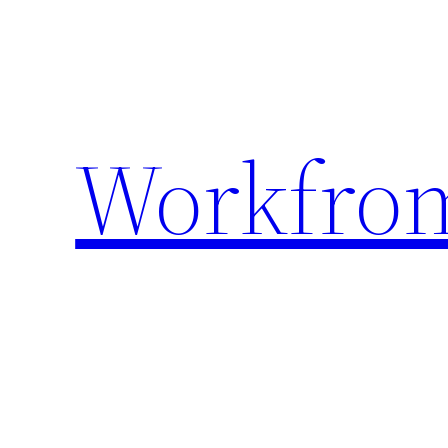
Lewati
ke
konten
Workfro